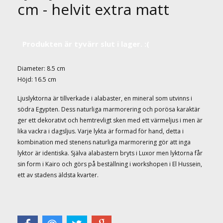
cm - helvit extra matt
Produkten är tyvärr slut i lager. :(
Diameter: 8.5 cm
Höjd: 16.5 cm
Ljuslyktorna är tillverkade i alabaster, en mineral som utvinns i
södra Egypten. Dess naturliga marmorering och porösa karaktär
ger ett dekorativt och hemtrevligt sken med ett värmeljus i men är
lika vackra i dagsljus. Varje lykta är formad för hand, detta i
kombination med stenens naturliga marmorering gör att inga
lyktor är identiska. Själva alabastern bryts i Luxor men lyktorna får
sin form i Kairo och görs på beställning i workshopen i El Hussein,
ett av stadens äldsta kvarter.