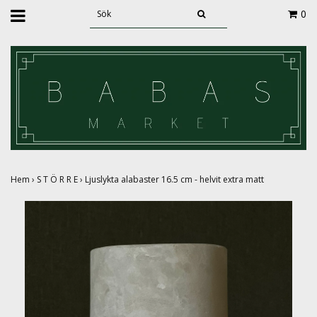
0
Hem
›
S T Ö R R E
›
Ljuslykta alabaster 16.5 cm - helvit extra matt