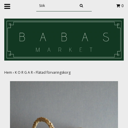
0
Hem
›
K O R G A R
›
Flätad förvaringskorg