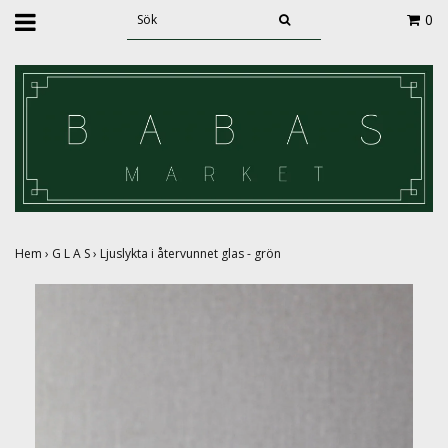
0
Hem
›
G L A S
›
Ljuslykta i återvunnet glas - grön